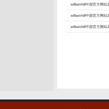
​williamhill中国官方
​williamhill中国官方
​williamhill中国官方